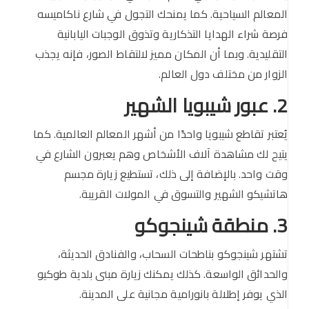
المعالم السياحية. كما يمنحك التجول في شارع ناكاميسه
فرصة شراء الهدايا التذكارية وتذوق الوجبات اليابانية
التقليدية. وبما أن المكان مميز لالتقاط الصور، فإنه يجذب
الزوار من مختلف دول العالم.
2. عبور شيبويا الشهير
يُعتبر تقاطع شيبويا واحدًا من أشهر المعالم العالمية. كما
يتيح لك مشاهدة آلاف الأشخاص وهم يعبرون الشارع في
وقت واحد. بالإضافة إلى ذلك، تستطيع زيارة مجسم
هاتشيكو الشهير والتسوق في المولات القريبة.
3. منطقة شينجوكو
تشتهر شينجوكو بناطحات السحاب، والفنادق الحديثة،
والحدائق الواسعة. كذلك يمكنك زيارة مبنى بلدية طوكيو
الذي يوفر إطلالة بانورامية مجانية على المدينة.