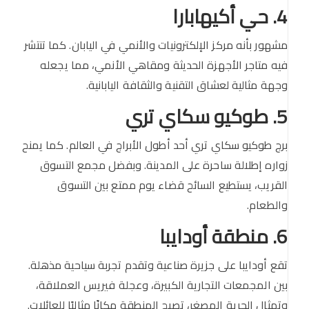
4. حي أكيهابارا
مشهور بأنه مركز الإلكترونيات والأنمي في اليابان. كما تنتشر
فيه متاجر الأجهزة الحديثة ومقاهي الأنمي، مما يجعله
وجهة مثالية لعشاق التقنية والثقافة اليابانية.
5. طوكيو سكاي تري
برج طوكيو سكاي تري أحد أطول الأبراج في العالم. كما يمنح
زواره إطلالة ساحرة على المدينة. وبفضل مجمع التسوق
القريب، يستطيع السائح قضاء يوم ممتع بين التسوق
والطعام.
6. منطقة أودايبا
تقع أودايبا على جزيرة صناعية وتقدم تجربة سياحية مذهلة.
بين المجمعات التجارية الكبيرة، وعجلة فيريس العملاقة،
وتمثال الحرية المصغر، تصبح المنطقة مكانًا مثاليًا للعائلات.