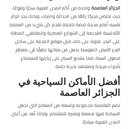
الجزائر العاصمة
واحدة من أكثر المدن العربية سحرًا وتنوعًا،
حيث تحتضن مزيجًا رائعًا من الحداثة والتراث، ولذلك يجد الزائر
نفسه أمام مدينة نابضة بالحياة تقدم كل شيء؛ من العمارة
الأندلسية القديمة إلى الشوارع العصرية والمقاهي المطلة
على البحر. علاوة على ذلك، فإن موقع المدينة على ساحل
البحر الأبيض المتوسط يجعل من مناخها لطيفًا في معظم
فصول السنة، مما يشجع السياح على زيارتها للاستمتاع
بأجواء مريحة ومشاهد بحرية خلابة.
أفضل الأماكن السياحية في
الجزائر العاصمة
تضم العاصمة مجموعة واسعة من المعالم التي تجعل
السياحة فيها ممتعة ومثيرة للاهتمام، ولذلك تُعد من أغنى
المدن العربية سياحيًا.