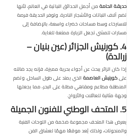
حديقة الحامة
من أجمل الحدائق النباتية في العالم، لأنها
تضم آلاف النباتات والأشجار النادرة. وتوفر الحديقة فرصة
للاسترخاء وسط مساحات خضراء واسعة، بالإضافة إلى
مسارات للمشي تجعل الزيارة ممتعة للغاية.
4. كورنيش الجزائر (عين بنيان –
زرالدة)
إذا كان الزائر يبحث عن أجواء بحرية مميزة، فإنه يجد ضالته
على
كورنيش العاصمة
الذي يمتد على طول الساحل. وتضم
المنطقة مطاعم ومقاهي مطلة على البحر، مما يجعلها
وجهة مثالية للعائلات والأزواج.
5. المتحف الوطني للفنون الجميلة
يعرض هذا المتحف مجموعة ضخمة من اللوحات الفنية
والمنحوتات، ولذلك يُعد موقعًا مهمًا لعشاق الفن