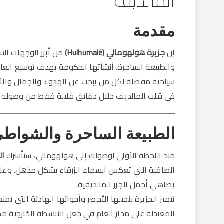
المالديف
مقدمة
إن
جزيرة هولهومالي (Hulhumalé)
من أبرز الوجهات الس
والطبيعة الساحرة. أنشأتها الحكومة بهدف توسيع الع
سياحية مفضلة لكل من يبحث عن الهدوء والجمال والأن
في قلب المالديف خلال دقائق قليلة فقط من وصوله، وه
الطبيعة الساحرة والشواطئ
منذ اللحظة الأولى لوصولك إلى هولهومالي، ستأسرك
ال
الصافية التي تعكس السماء الزرقاء بشكل مذهل. وعلى 
يضاهي أجمل الجزر المالديفية.
تتميز الجزيرة بنخيلها الأخضر وأجوائها الهادئة التي تمنح 
المعتدلة على مدار العام في جعل الأنشطة الخارجية م