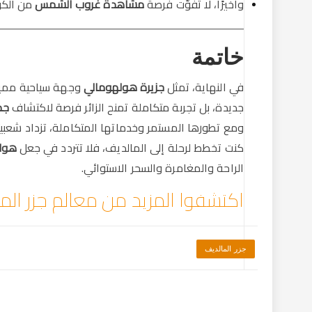
وأخيرًا، لا تفوّت فرصة
مشاهدة غروب الشمس
من الكو
خاتمة
في النهاية، تمثل
جزيرة هولهومالي
وجهة سياحية مميزة
جديدة، بل تجربة متكاملة تمنح الزائر فرصة لاكتشاف
جم
ومع تطورها المستمر وخدماتها المتكاملة، تزداد شعبيته
كنت تخطط لرحلة إلى المالديف، فلا تتردد في جعل
هول
الراحة والمغامرة والسحر الاستوائي.
اكتشفوا المزيد من معالم جزر الم
جزر المالديف