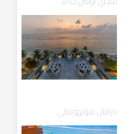
فندق أوشن جراند
باراليان هولهومالي