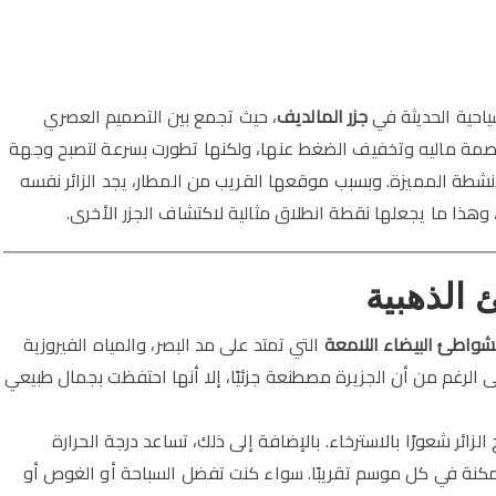
ياحية الحديثة في
جزر المالديف
، حيث تجمع بين التصميم العصري
اصمة ماليه وتخفيف الضغط عنها، ولكنها تطورت بسرعة لتصبح وجهة
شطة المميزة. وبسبب موقعها القريب من المطار، يجد الزائر نفسه
ذا ما يجعلها نقطة انطلاق مثالية لاكتشاف الجزر الأخرى.
 الذهبية
شواطئ البيضاء اللامعة
التي تمتد على مد البصر، والمياه الفيروزية
الرغم من أن الجزيرة مصطنعة جزئيًا، إلا أنها احتفظت بجمال طبيعي
الزائر شعورًا بالاسترخاء. بالإضافة إلى ذلك، تساعد درجة الحرارة
مكنة في كل موسم تقريبًا. سواء كنت تفضل السباحة أو الغوص أو