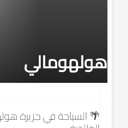
هولهومالي
🌴 السياحة في جزيرة هول