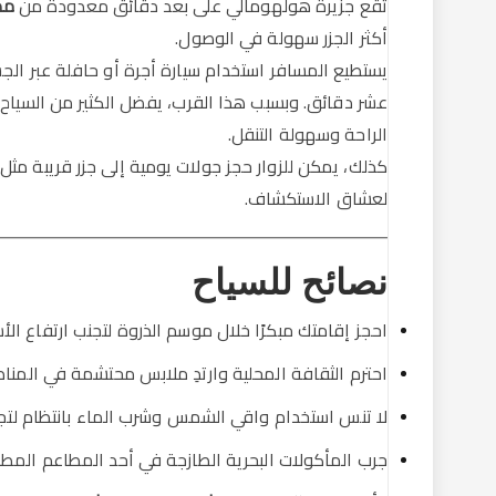
تقع جزيرة هولهومالي على بعد دقائق معدودة من
مطار ف
أكثر الجزر سهولة في الوصول.
يستطيع المسافر استخدام سيارة أجرة أو حافلة عبر الج
عشر دقائق. وبسبب هذا القرب، يفضل الكثير من السياح ال
الراحة وسهولة التنقل.
كذلك، يمكن للزوار حجز جولات يومية إلى جزر قريبة 
لعشاق الاستكشاف.
نصائح للسياح
احجز إقامتك مبكرًا خلال موسم الذروة لتجنب ارتفاع الأس
احترم الثقافة المحلية وارتدِ ملابس محتشمة في المنا
لا تنس استخدام واقي الشمس وشرب الماء بانتظام لتجنب
جرب المأكولات البحرية الطازجة في أحد المطاعم المطلة