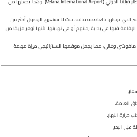
يلانا الدولي (Velana International Airport)
، وهذا يجعلها من
سر الذي يربطها بالعاصمة ماليه، حيث لا يستغرق الوصول أكثر من
إقامة فيها في بداية رحلتهم أو في نهايتها، لأنها توفر مزيجًا من
مثل مافوشي وغالي، مما يجعل موقعها الاستراتيجي ميزة مهمة
عار.
طق العامة.
 حرارة النهار.
 على البحر.