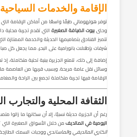
الإقامة والخدمات السياحية
توفر هولهومالي طيفًا واسعًا من أماكن الإقامة التي ت
وحتى
بيوت الضيافة الصغيرة
التي تقدم تجربة محلية داف
تتميز الفنادق بتصاميمها الحديثة والخدمة الممتازة ا
شرفات بإطلالات بانورامية على البحر، مما يجعل كل صباح
إضافة إلى ذلك، تتمتع الجزيرة ببنية تحتية متكاملة، 
وسائل نقل عامة مريحة. وبسبب قربها من العاصمة ماليه،
الإقامة فيها تجربة متكاملة تجمع بين الراحة والمغامر
الثقافة المحلية والتجارب ال
رغم أن الجزيرة حديثة نسبيًا، إلا أن سكانها ما زالوا م
اليومية في المالديف
من خلال الأسواق الصغيرة التي تب
الكاري المالديفي
و
الماساندي
ووجبات السمك الطازجة.