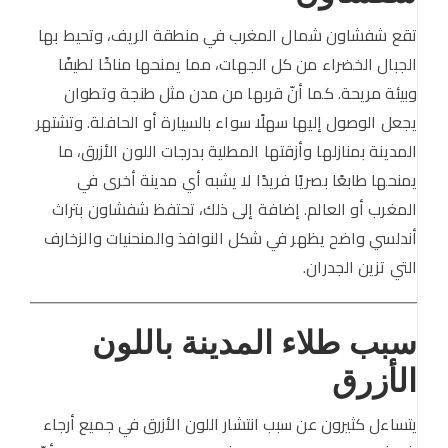
تقع شفشاون شمال المغرب في منطقة الريف، وتحيط بها
الجبال الخضراء من كل الجهات، مما يمنحها مناخًا لطيفًا
وبيئة مريحة. كما أنّ قربها من مدن مثل طنجة وتطوان
يجعل الوصول إليها سهلًا سواء بالسيارة أو الحافلة. وتشتهر
المدينة بمنازلها وأزقتها المطلية بدرجات اللون الأزرق، ما
يمنحها طابعًا بصريًا فريدًا لا يشبه أي مدينة أخرى في
المغرب أو العالم. إضافة إلى ذلك، تحتفظ شفشاون بتراث
أندلسي واضح يظهر في شكل النوافذ والمنحنيات والزخارف
التي تزين الجدران.
سبب طلاء المدينة باللون
الأزرق
يتساءل كثيرون عن سبب انتشار اللون الأزرق في جميع أرجاء