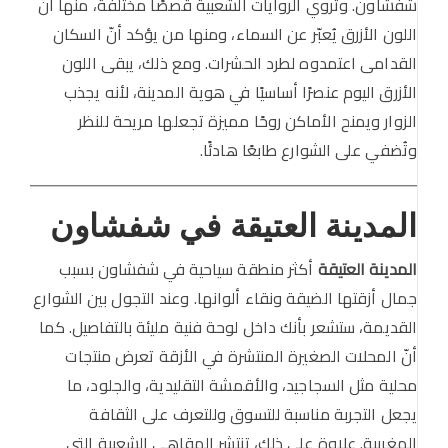
شفشاون. وتروي الروايات الشعبية قصصًا مختلفة، منها أنّ
اللون الأزرق يُعبّر عن السماء، ومنها من يؤكد أنّ السكان
القدامى اعتمدوه لطرد الحشرات. ومع ذلك، يبقى اللون
الأزرق اليوم عنصرًا أساسيًا في هوية المدينة، لأنه يجذب
الزوار ويمنح الأماكن روحًا مميزة تجعلها مريحة للنظر
وتُضفي على الشوارع طابعًا هادئًا.
المدينة العتيقة في شفشاون
المدينة العتيقة
أكثر منطقة سياحية في شفشاون بسبب
جمال أزقتها الضيقة ونقاء ألوانها. وعند التجول بين الشوارع
القديمة، ستشعر بأنك داخل لوحة فنية مليئة بالتفاصيل. كما
أنّ المحلات الصغيرة المنتشرة في الأزقة تعرض منتجات
محلية مثل السجاجيد، والأقمشة التقليدية، والجلود، ما
يجعل التجربة مناسبة للتسوق وللتعرف على الثقافة
المغربية. علاوة على ذلك، تنتشر المقاهي الشعبية التي