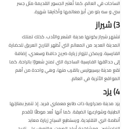
الساحات في العالم، كما تُعتبر الجسور القديمة مثل جسر
سي و سه بلو من أبرز معالمها وأكثرها شهرة.
3) شيراز
تشتهر شيراز بكونها مدينة الشعر والأدب. كذلك تمتلك
المدينة العديد من المعالم التي تُظهر التاريخ العريق للحضارة
الفارسية. ويمكن للزوار زيارة ضريح حافظ وسعدي، إضافة
إلى حدائقها الفارسية الساحرة التي تمنح شعورًا بالراحة. كما
تقع مدينة برسيبوليس بالقرب منها، وهي واحدة من أهم
المواقع الأثرية في العالم.
4) يزد
يزد مدينة صحراوية ذات طابع معماري فريد. إذ تتميز بمنازلها
الطينية وشوارعها الضيقة. كما أنها تُعد موطنًا لأقدم
أنظمة الري التقليدية. ويستطيع السياح زيارة معابد
الزرادشتيين، ومشاهدة أبراج الصمت، والتعرف على تاريخ