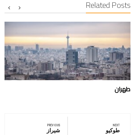
Related Posts
طهران
تصفّح
المقالات
PREVIOUS
NEXT
Previous
Next
طوكيو
شيراز