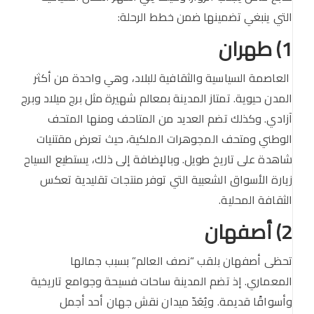
التي ينبغي تضمينها ضمن خطط الرحلة:
1) طهران
العاصمة السياسية والثقافية للبلاد، وهي واحدة من أكثر
المدن حيوية. تمتاز المدينة بمعالم شهيرة مثل برج ميلاد وبرج
آزادي. وكذلك تضم العديد من المتاحف ومنها المتحف
الوطني ومتحف المجوهرات الملكية، حيث تعرض مقتنيات
شاهدة على تاريخ طويل. وبالإضافة إلى ذلك، يستطيع السياح
زيارة الأسواق الشعبية التي توفر منتجات تقليدية تعكس
الثقافة المحلية.
2) أصفهان
تحظى أصفهان بلقب “نصف العالم” بسبب جمالها
المعماري. إذ تضم المدينة ساحات فسيحة وجوامع تاريخية
وأسواقًا قديمة. ويُعَدّ ميدان نقش جهان أحد أجمل