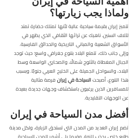
أهمية السياحة في إيران
ولماذا يجب زيارتها؟
تتميز إيران بقيمة سياحية عالية لأنها تمتلك حضارة تمتد
لآلاف السنين. ناهيك عن تراثها الثقافي الذي يظهر في
الأسواق الشعبية والمباني التاريخية والحدائق الفارسية.
وإلى جانب ذلك، تتمتع البلاد بتنوع جغرافي واسع؛ حيث توجد
الجبال المغطاة بالثلوج شمالًا، والصحاري الواسعة وسط
البلاد، والسواحل الجميلة على الخليج العربي جنوبًا. وبسبب
هذا التنوع، أصبحت
السياحة في إيران
فرصة مثالية
للمسافرين الذين يرغبون باستكشاف وجهات جديدة بعيدة
عن الوجهات التقليدية.
أفضل مدن السياحة في إيران
تضم إيران العديد من المدن التي تستحق الزيارة، ولكل مدينة
طابع خاص يجذب الزوار. وفيما يلي أشهر المدن السياحية