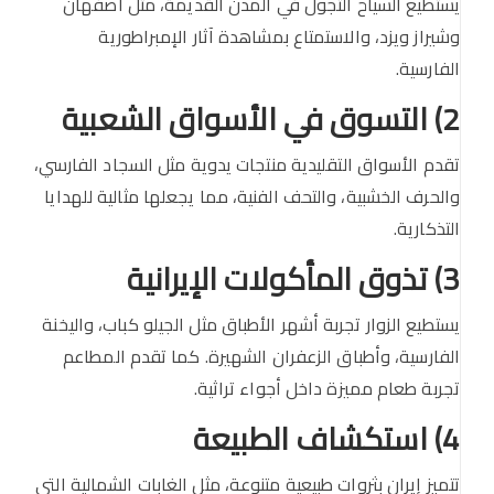
يستطيع السياح التجول في المدن القديمة، مثل أصفهان
وشيراز ويزد، والاستمتاع بمشاهدة آثار الإمبراطورية
الفارسية.
2) التسوق في الأسواق الشعبية
تقدم الأسواق التقليدية منتجات يدوية مثل السجاد الفارسي،
والحرف الخشبية، والتحف الفنية، مما يجعلها مثالية للهدايا
التذكارية.
3) تذوق المأكولات الإيرانية
يستطيع الزوار تجربة أشهر الأطباق مثل الجيلو كباب، واليخنة
الفارسية، وأطباق الزعفران الشهيرة. كما تقدم المطاعم
تجربة طعام مميزة داخل أجواء تراثية.
4) استكشاف الطبيعة
تتميز إيران بثروات طبيعية متنوعة، مثل الغابات الشمالية التي