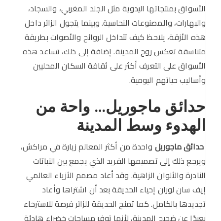
الأسواق بمنتجاتها اليدوية مثل الجلد المغربي، والسجاد،
والبهارات، والمصنوعات النحاسية. وبينما يتجول الزائر داخل
هذه الأزقة، يلاحظ كيف تتداخل الروائح والأصوات بطريقة
متناسقة تعكس روح المدينة. إضافة إلى ذلك، تساعد هذه
الأسواق على التعرف أكثر على ثقافة السكان المحليين
وأساليب حياتهم اليومية.
حدائق ماجوريل… واحة من
الهدوء وسط المدينة
حدائق ماجوريل
واحدة من أكثر المعالم زيارة في مراكش،
ويرجع ذلك إلى تصميمها الفريد الذي يجمع بين النباتات
النادرة والألوان الزاهية. وقد أعاد مصمم الأزياء العالمي
إيف سان لوران إحياء الحديقة بعد أن اشتراها وأعاد
تجديدها بالكامل. كما تمنح الحديقة للزائر فرصة للاسترخاء
بعيدًا عن ضجيج المدينة، لأنها توفر مساحات خضراء هادئة