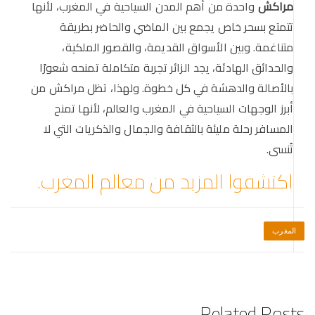
مراكش
واحدة من أهم المدن السياحية في المغرب، لأنها
تتمتع بسحر خاص يجمع بين الماضي والحاضر بطريقة
متناغمة. وبين الأسواق القديمة، والقصور الملكية،
والحدائق الهادئة، يجد الزائر تجربة متكاملة تمنحه شعورًا
بالأصالة والدهشة في كل خطوة. ولهذا، تظل مراكش من
أبرز الوجهات السياحية في المغرب والعالم، لأنها تمنح
المسافر رحلة مليئة بالثقافة والجمال والذكريات التي لا
تُنسى.
اكتشفوا المزيد من معالم المغرب.
المغرب
Related Posts