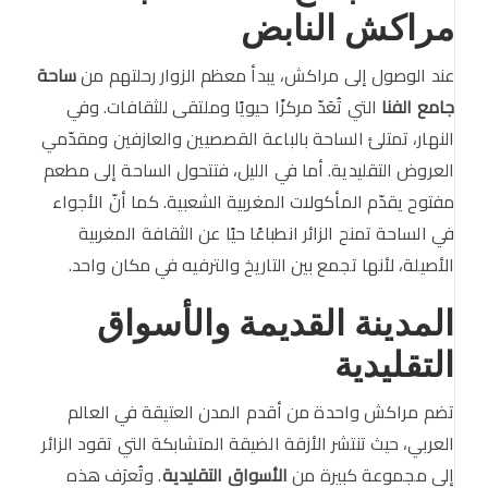
مراكش النابض
عند الوصول إلى مراكش، يبدأ معظم الزوار رحلتهم من
ساحة
جامع الفنا
التي تُعَدّ مركزًا حيويًا وملتقى للثقافات. وفي
النهار، تمتلئ الساحة بالباعة القصصيين والعازفين ومقدّمي
العروض التقليدية. أما في الليل، فتتحول الساحة إلى مطعم
مفتوح يقدّم المأكولات المغربية الشعبية. كما أنّ الأجواء
في الساحة تمنح الزائر انطباعًا حيًا عن الثقافة المغربية
الأصيلة، لأنها تجمع بين التاريخ والترفيه في مكان واحد.
المدينة القديمة والأسواق
التقليدية
تضم مراكش واحدة من أقدم المدن العتيقة في العالم
العربي، حيث تنتشر الأزقة الضيقة المتشابكة التي تقود الزائر
إلى مجموعة كبيرة من
الأسواق التقليدية
. وتُعرَف هذه