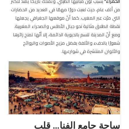
الحمراء"
بسبب لون مبانيها الطيني. وتمتلك تاريخًا يمتد لأكثر
من ألف عام، حيث لعبت دورًا مهمًا في العديد من الحضارات
التي مرّت عبر المغرب. كما أنّ موقعها الجغرافي يجعلها
نقطة انطلاق مثالية نحو جبال الأطلس والصحراء المغربية.
ومع أنّ المدينة تتسم بالحيوية الدائمة، إلا أنّها تمنح زائرها
شعورًا بالدفء والألفة بفضل مزيج الأصوات والروائح
والألوان المنتشرة في شوارعها.
ساحة جامع الفنا… قلب