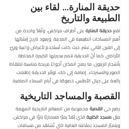
حديقة المنارة… لقاء بين
الطبيعة والتاريخ
تقع
حديقة المنارة
على أطراف مراكش، وتُعَدّ واحدة من
أهم المساحات الطبيعية في المدينة. ويعود تاريخ إنشائها
إلى القرن الثاني عشر، حيث كانت تُستَخدم لأغراض زراعية وريّ
الأراضي. كما أنّ الحديقة تتميز ببحيرتها الكبيرة المحاطة
بأشجار الزيتون، ما يمنح المكان أجواءً مريحة مناسبة لالتقاط
الصور والاسترخاء. إضافة إلى ذلك، توفّر الحديقة إطلالات
رائعة على جبال الأطلس، خصوصًا في أيام السماء الصافية.
القصبة والمساجد التاريخية
يضم حي
القصبة
مجموعة من المعالم التاريخية المهمة
مثل
مسجد الكتبية
الذي يُعَدّ رمزًا معماريًا بارزًا في مراكش.
ويتميّز المسجد بمئذنته العالية التي تُشاهَد من مسافات