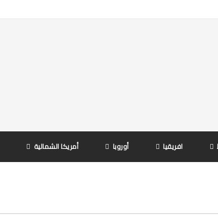
افريقيا
أوروبا
أمريكا الشمالية