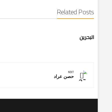
Related Posts
البحرين
تصفّح
المقالات
NEXT
Next
حصن عراد
Post: