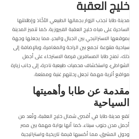
خليج العقبة
مدينة طابا تجذب الزوار بجمالها الطبيعي الأخّاذ وإطلالتها
الساحرة على مياه خليج العقبة الفيروزية. كما تتميز المدينة
بموقعها الاستراتيجي بين الجبال والبحر، مما يجعلها وجهة
سياحية متنوعة تجمع بين الراحة والمغامرة. وبالإضافة إلى
ذلك، تمنح طابا المسافرين فرصة الاسترخاء على أجمل
الشواطئ، واستكشاف محميات طبيعية نادرة، إلى جانب زيارة
مواقع أثرية مهمة تجعل رحلتهم غنية وممتعة.
مقدمة عن طابا وأهميتها
السياحية
تقع مدينة طابا في أقصى شمال خليج العقبة، وتُعد من
أجمل مدن جنوب سيناء. كما أنها بوابة مهمة بين مصر
ودول المشرق، مما أكسبها قيمة تاريخية واستراتيجية