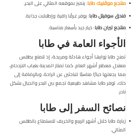
منتجع موڤنبيك طابا
: يتميز بموقعه المثالي على البحر.
فندق سوفيتل طابا
: يوفر غرفًا راقية وإطلالات جذابة.
منتجع تيران طابا
: خيار جيد بأسعار مناسبة.
الأجواء العامة في طابا
تمنح طابا زوارها أجواء هادئة ومريحة، إذ تتمتع بطقس
معتدل معظم أشهر العام. كما تمتاز المدينة بغياب الازدحام،
مما يجعلها خيارًا مناسبًا للباحثين عن الراحة. وبالإضافة إلى
ذلك، توفر طابا مشاهد طبيعية تجمع بين البحر والجبال بشكل
نادر.
نصائح السفر إلى طابا
زيارة طابا خلال أشهر الربيع والخريف للاستمتاع بالطقس
المثالي.